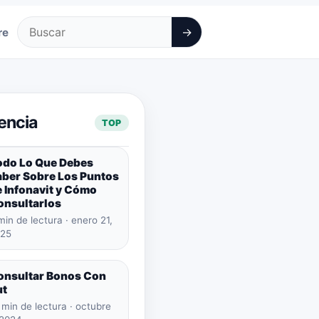
→
re
Buscar
encia
TOP
odo Lo Que Debes
aber Sobre Los Puntos
 Infonavit y Cómo
onsultarlos
min de lectura · enero 21,
25
onsultar Bonos Con
ut
 min de lectura · octubre