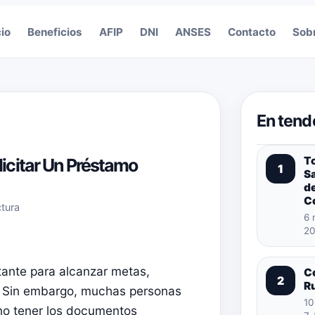
cio
Beneficios
AFIP
DNI
ANSES
Contacto
Sob
En tend
T
icitar Un Préstamo
1
S
de
C
ctura
6 
20
tante para alcanzar metas,
C
2
R
s. Sin embargo, muchas personas
10
no tener los documentos