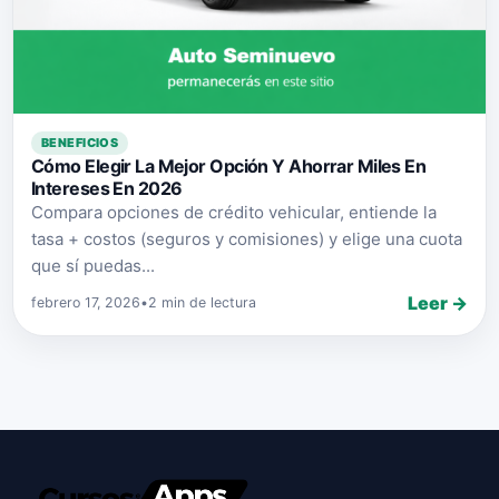
BENEFICIOS
Cómo Elegir La Mejor Opción Y Ahorrar Miles En
Intereses En 2026
Compara opciones de crédito vehicular, entiende la
tasa + costos (seguros y comisiones) y elige una cuota
que sí puedas...
Leer →
febrero 17, 2026
•
2 min de lectura