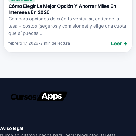
Cómo Elegir La Mejor Opción Y Ahorrar Miles En
Intereses En 2026
Compara opciones de crédito vehicular, entiende la
tasa + costos (seguros y comisiones) y elige una cuota
que sí puedas...
Leer →
febrero 17, 2026
•
2 min de lectura
Aviso legal
Nunca solicitamos pagos para liberar productos, tarjetas,