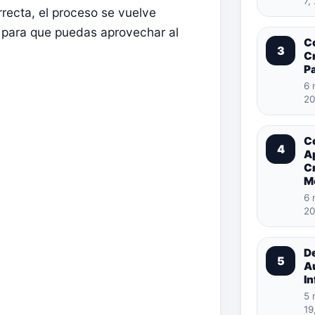
7,
recta, el proceso se vuelve
o para que puedas aprovechar al
C
3
Cr
Pa
6 
20
C
4
A
C
M
6 
20
D
5
A
In
5 
19