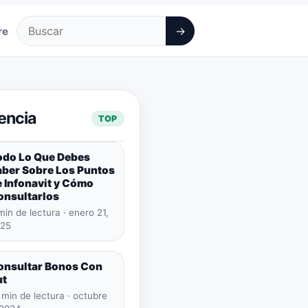
→
re
Buscar
encia
TOP
odo Lo Que Debes
aber Sobre Los Puntos
 Infonavit y Cómo
onsultarlos
min de lectura · enero 21,
25
onsultar Bonos Con
ut
 min de lectura · octubre