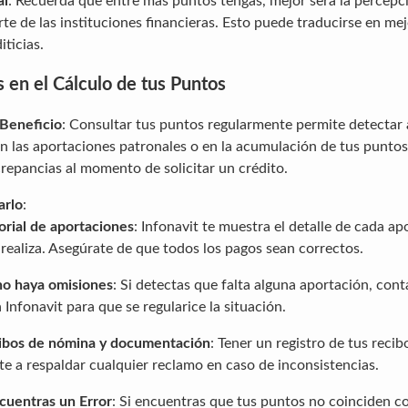
al
: Recuerda que entre más puntos tengas, mejor será la percepc
rte de las instituciones financieras. Esto puede traducirse en me
iticias.
s en el Cálculo de tus Puntos
 Beneficio
: Consultar tus puntos regularmente permite detectar
en las aportaciones patronales o en la acumulación de tus punto
repancias al momento de solicitar un crédito.
arlo
:
torial de aportaciones
: Infonavit te muestra el detalle de cada a
realiza. Asegúrate de que todos los pagos sean correctos.
no haya omisiones
: Si detectas que falta alguna aportación, cont
Infonavit para que se regularice la situación.
ibos de nómina y documentación
: Tener un registro de tus reci
e a respaldar cualquier reclamo en caso de inconsistencias.
cuentras un Error
: Si encuentras que tus puntos no coinciden c