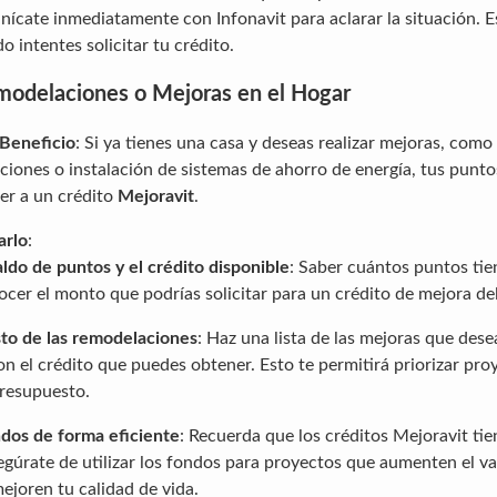
ícate inmediatamente con Infonavit para aclarar la situación. Es
 intentes solicitar tu crédito.
emodelaciones o Mejoras en el Hogar
 Beneficio
: Si ya tienes una casa y deseas realizar mejoras, com
aciones o instalación de sistemas de ahorro de energía, tus punto
er a un crédito
Mejoravit
.
arlo
:
aldo de puntos y el crédito disponible
: Saber cuántos puntos tie
ocer el monto que podrías solicitar para un crédito de mejora de
sto de las remodelaciones
: Haz una lista de las mejoras que desea
n el crédito que puedes obtener. Esto te permitirá priorizar pro
presupuesto.
ondos de forma eficiente
: Recuerda que los créditos Mejoravit tie
gúrate de utilizar los fondos para proyectos que aumenten el va
ejoren tu calidad de vida.