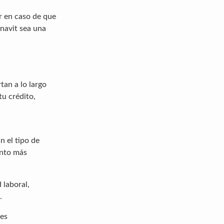
r en caso de que
onavit sea una
tan a lo largo
u crédito,
n el tipo de
ento más
 laboral,
.
des