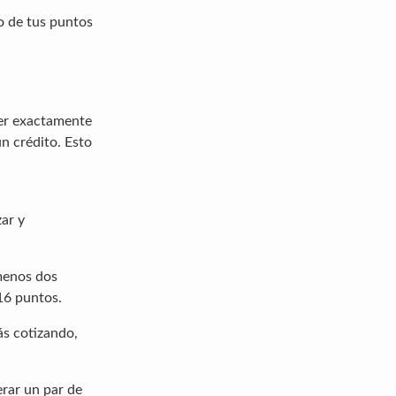
to de tus puntos
cer exactamente
n crédito. Esto
ar y
 menos dos
116 puntos.
ás cotizando,
erar un par de