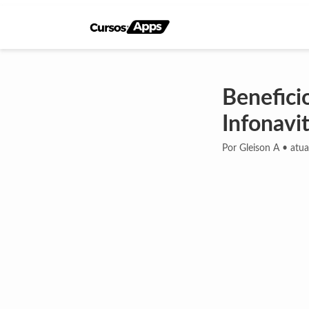
Benefici
Infonavi
Por Gleison A
•
atua