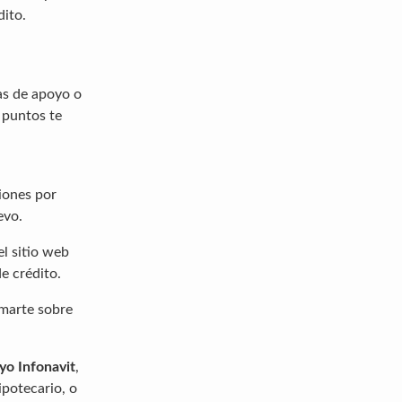
dito.
as de apoyo o
s puntos te
ciones por
evo.
el sitio web
e crédito.
rmarte sobre
yo Infonavit
,
ipotecario, o