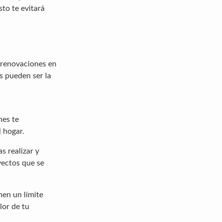
to te evitará
o renovaciones en
s pueden ser la
nes te
l hogar.
s realizar y
yectos que se
nen un límite
lor de tu