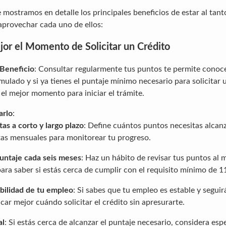
 mostramos en detalle los principales beneficios de estar al tan
aprovechar cada uno de ellos:
jor el Momento de Solicitar un Crédito
 Beneficio
: Consultar regularmente tus puntos te permite cono
ulado y si ya tienes el puntaje mínimo necesario para solicitar u
 el mejor momento para iniciar el trámite.
arlo
:
as a corto y largo plazo
: Define cuántos puntos necesitas alcanz
as mensuales para monitorear tu progreso.
untaje cada seis meses
: Haz un hábito de revisar tus puntos al
para saber si estás cerca de cumplir con el requisito mínimo de 
abilidad de tu empleo
: Si sabes que tu empleo es estable y seguir
car mejor cuándo solicitar el crédito sin apresurarte.
al
: Si estás cerca de alcanzar el puntaje necesario, considera esp