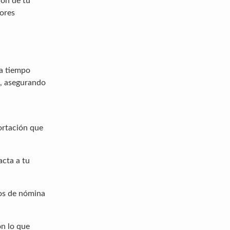
ión de tu
jores
 a tiempo
s, asegurando
portación que
acta a tu
bos de nómina
on lo que