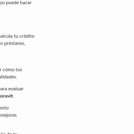
mpo puede hacer
alcula tu crédito
un préstamo,
er cómo tus
lidades.
para evaluar
oravit
.
iento
 mejores