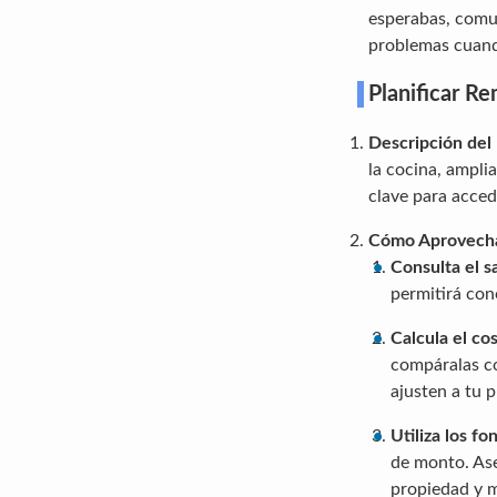
esperabas, comun
problemas cuando
Planificar R
Descripción del
la cocina, ampli
clave para acced
Cómo Aprovech
Consulta el s
permitirá con
Calcula el co
compáralas co
ajusten a tu 
Utiliza los f
de monto. Ase
propiedad y m