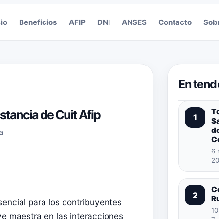
cio
Beneficios
AFIP
DNI
ANSES
Contacto
Sob
En tend
T
stancia de Cuit Afip
1
S
de
ra
C
6 
20
C
2
R
ncial para los contribuyentes
10
e maestra en las interacciones