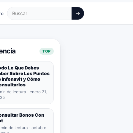
→
re
Buscar
encia
TOP
odo Lo Que Debes
aber Sobre Los Puntos
 Infonavit y Cómo
onsultarlos
min de lectura · enero 21,
25
onsultar Bonos Con
ut
 min de lectura · octubre