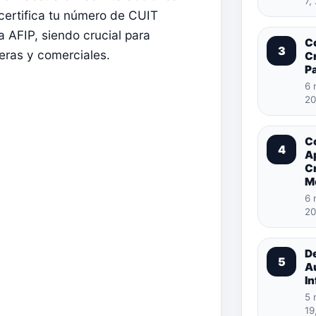
7,
certifica tu número de CUIT
la AFIP, siendo crucial para
C
3
eras y comerciales.
Cr
Pa
6 
20
C
4
A
C
M
6 
20
D
5
A
In
5 
19