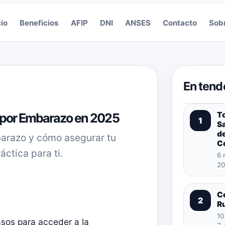
cio
Beneficios
AFIP
DNI
ANSES
Contacto
Sob
En tend
T
n por Embarazo en 2025
1
S
de
barazo y cómo asegurar tu
C
ctica para ti.
6 
20
C
2
R
10
sos para acceder a la