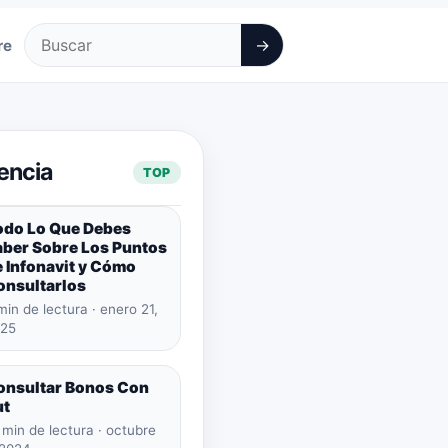
→
re
Buscar
encia
TOP
odo Lo Que Debes
aber Sobre Los Puntos
 Infonavit y Cómo
onsultarlos
min de lectura · enero 21,
25
onsultar Bonos Con
ut
 min de lectura · octubre