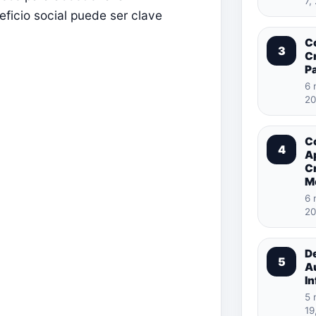
7,
eficio social puede ser clave
C
3
Cr
Pa
6 
20
C
4
A
C
M
6 
20
D
5
A
In
5 
19