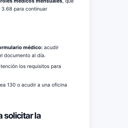
ntroles médicos mensuales
, que
 3.68 para continuar
formulario médico:
acudir
el documento al día.
tención los requisitos para
nea 130 o acudir a una oficina
olicitar la