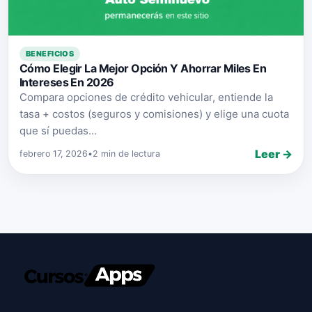
BENEFICIOS
Cómo Elegir La Mejor Opción Y Ahorrar Miles En
Intereses En 2026
Compara opciones de crédito vehicular, entiende la
tasa + costos (seguros y comisiones) y elige una cuota
que sí puedas...
Leer →
febrero 17, 2026
•
2 min de lectura