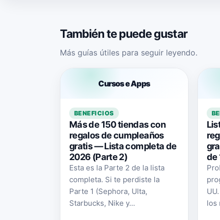
También te puede gustar
Más guías útiles para seguir leyendo.
Cursos e Apps
BENEFICIOS
BE
Más de 150 tiendas con
Lis
regalos de cumpleaños
re
gratis — Lista completa de
gra
2026 (Parte 2)
de 
Esta es la Parte 2 de la lista
Pro
completa. Si te perdiste la
pro
Parte 1 (Sephora, Ulta,
UU.
Starbucks, Nike y...
los