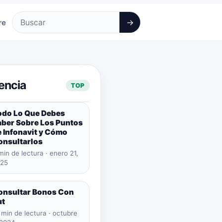
→
re
Buscar
encia
TOP
odo Lo Que Debes
aber Sobre Los Puntos
 Infonavit y Cómo
onsultarlos
min de lectura · enero 21,
25
onsultar Bonos Con
ut
 min de lectura · octubre