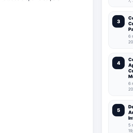
7,
C
3
Cr
Pa
6 
20
C
4
A
C
M
6 
20
D
5
A
In
5 
19