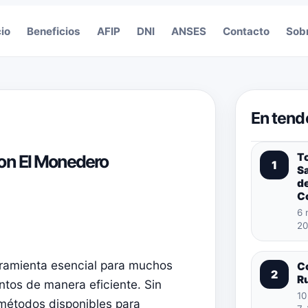
cio
Beneficios
AFIP
DNI
ANSES
Contacto
Sob
En tend
T
on El Monedero
1
S
de
C
6 
20
rramienta esencial para muchos
C
2
R
ntos de manera eficiente. Sin
10
 métodos disponibles para