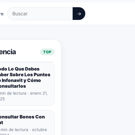
→
re
Buscar
encia
TOP
odo Lo Que Debes
aber Sobre Los Puntos
 Infonavit y Cómo
onsultarlos
min de lectura · enero 21,
25
onsultar Bonos Con
ut
 min de lectura · octubre