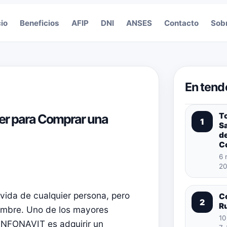
cio
Beneficios
AFIP
DNI
ANSES
Contacto
Sob
En tend
T
ber para Comprar una
1
S
de
C
6 
20
vida de cualquier persona, pero
C
2
R
dumbre. Uno de los mayores
10
 INFONAVIT es adquirir un