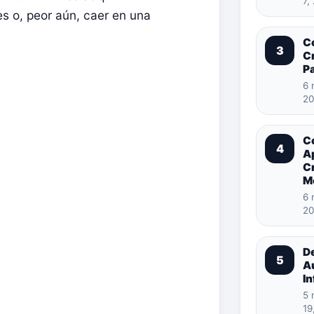
7,
es o, peor aún, caer en una
C
3
Cr
Pa
6 
20
C
4
A
C
M
6 
20
D
5
A
In
5 
19