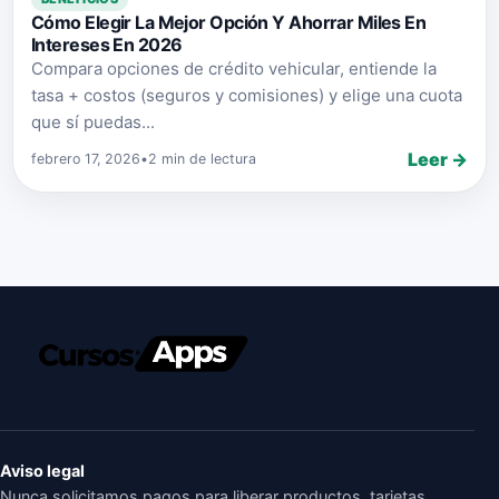
Cómo Elegir La Mejor Opción Y Ahorrar Miles En
Intereses En 2026
Compara opciones de crédito vehicular, entiende la
tasa + costos (seguros y comisiones) y elige una cuota
que sí puedas...
Leer →
febrero 17, 2026
•
2 min de lectura
Aviso legal
Nunca solicitamos pagos para liberar productos, tarjetas,