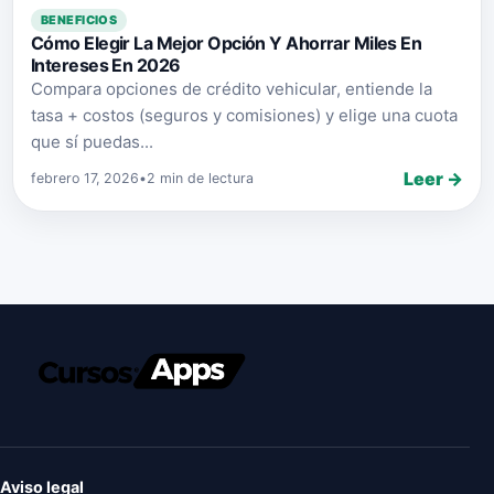
BENEFICIOS
Cómo Elegir La Mejor Opción Y Ahorrar Miles En
Intereses En 2026
Compara opciones de crédito vehicular, entiende la
tasa + costos (seguros y comisiones) y elige una cuota
que sí puedas...
Leer →
febrero 17, 2026
•
2 min de lectura
Aviso legal