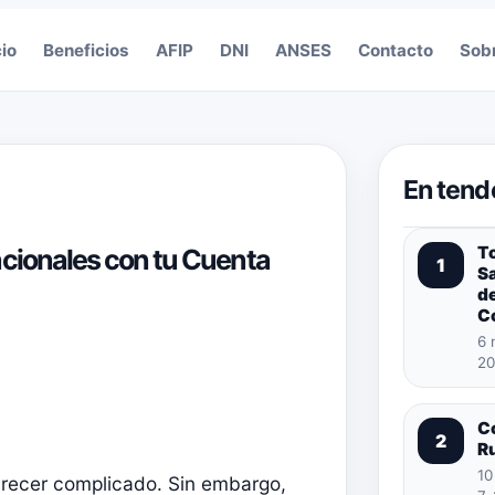
cio
Beneficios
AFIP
DNI
ANSES
Contacto
Sob
En tend
T
acionales con tu Cuenta
1
S
de
C
6 
20
C
2
R
10
arecer complicado. Sin embargo,