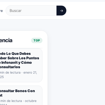
→
re
Buscar
encia
TOP
odo Lo Que Debes
aber Sobre Los Puntos
 Infonavit y Cómo
onsultarlos
min de lectura · enero 21,
25
onsultar Bonos Con
ut
 min de lectura · octubre