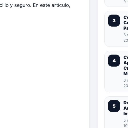
7,
llo y seguro. En este artículo,
C
3
Cr
Pa
6 
20
C
4
A
C
M
6 
20
D
5
A
In
5 
19