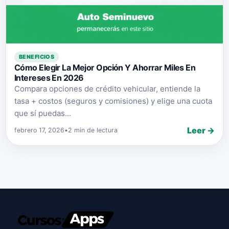
BENEFICIOS
Cómo Elegir La Mejor Opción Y Ahorrar Miles En
Intereses En 2026
Compara opciones de crédito vehicular, entiende la
tasa + costos (seguros y comisiones) y elige una cuota
que sí puedas...
Leer →
febrero 17, 2026
•
2 min de lectura