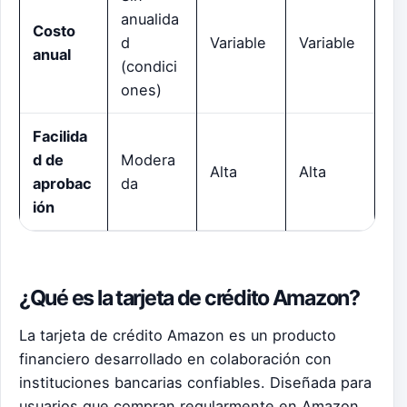
anualida
Costo
d
Variable
Variable
anual
(condici
ones)
Facilida
d de
Modera
Alta
Alta
aprobac
da
ión
¿Qué es la tarjeta de crédito Amazon?
La tarjeta de crédito Amazon es un producto
financiero desarrollado en colaboración con
instituciones bancarias confiables. Diseñada para
usuarios que compran regularmente en Amazon,